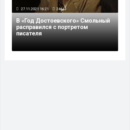
27.11.2021 16:21
24643
В «Год Достоевского» Смольный
расправился с портретом
писателя