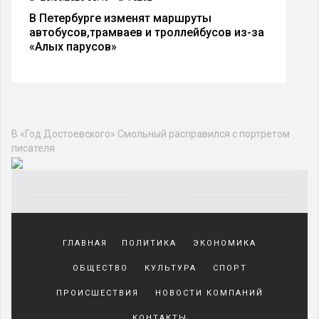
В Петербурге изменят маршруты
автобусов,трамваев и троллейбусов из-за
«Алых парусов»
Общество
ЭКОЛОГИЯ
ТЕХНОЛОГИИ И НАУКА
РЕЛИГИЯ
ОБО ВСЕМ
О ЛЮДЯХ
МНЕНИЕ
ЗДОРОВЬЕ
В «Год Достоевского» Смольный
расправился с портретом писателя