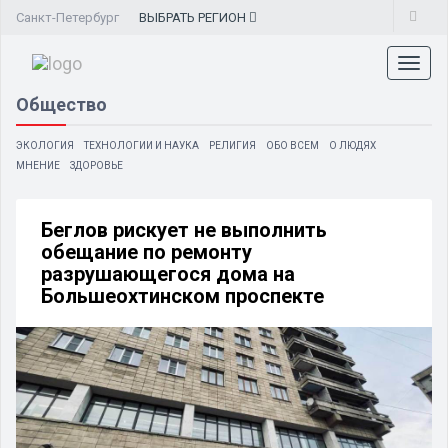
Санкт-Петербург
ВЫБРАТЬ
РЕГИОН
Toggl
naviga
Общество
ЭКОЛОГИЯ
ТЕХНОЛОГИИ И НАУКА
РЕЛИГИЯ
ОБО ВСЕМ
О ЛЮДЯХ
МНЕНИЕ
ЗДОРОВЬЕ
Беглов рискует не выполнить
обещание по ремонту
разрушающегося дома на
Большеохтинском проспекте