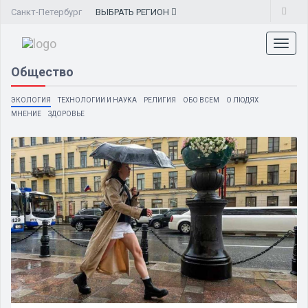
Санкт-Петербург
ВЫБРАТЬ
РЕГИОН
Toggl
naviga
Общество
ЭКОЛОГИЯ
ТЕХНОЛОГИИ И НАУКА
РЕЛИГИЯ
ОБО ВСЕМ
О ЛЮДЯХ
МНЕНИЕ
ЗДОРОВЬЕ