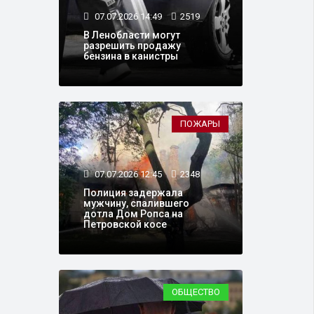
07.07.2026 14:49
2519
В Ленобласти могут
разрешить продажу
бензина в канистры
ПОЖАРЫ
07.07.2026 12:45
2348
Полиция задержала
мужчину, спалившего
дотла Дом Ропса на
Петровской косе
ОБЩЕСТВО