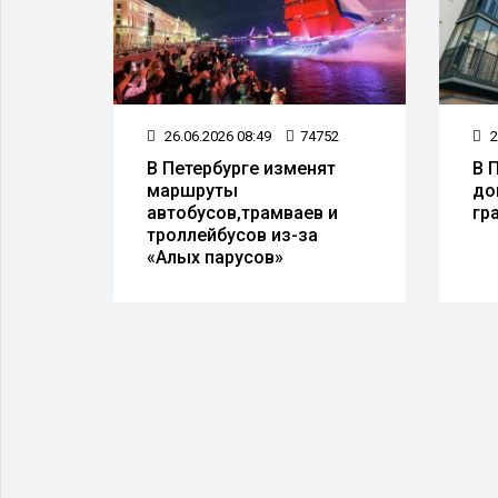
621
26.06.2026 08:49
74752
2
В Петербурге изменят
В 
день
маршруты
до
х
автобусов,трамваев и
гр
троллейбусов из-за
«Алых парусов»