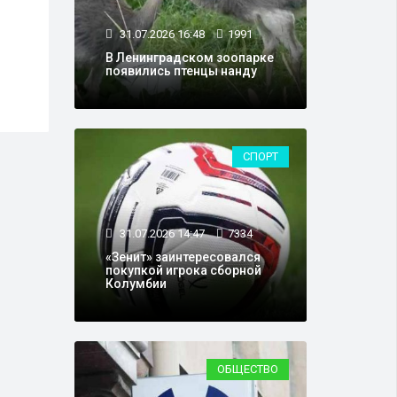
14.07.2026 08:48
46872
24.0
31.07.2026 16:48
1991
В Ленобласти сняли
Бесп
В Ленинградском зоопарке
запрет на заправку
скла
появились птенцы нанду
бензина в канистры на
объе
автозаправках
Лено
СПОРТ
31.07.2026 14:47
7334
«Зенит» заинтересовался
покупкой игрока сборной
Колумбии
ОБЩЕСТВО