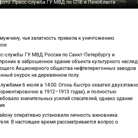
фото:
Пресс-служба ГУ МВД по СПб и Ленобласти
ужчину, чья халатность привела к уничтожению
осе.
с-службы ГУ МВД России по Санкт-Петербургу и
проник в заброшенное здание объекта культурного наслед
яющего Акционерного общества нефтеперегонных заводов
енный окурок на деревянном полу.
ужбами 6 июля в 14:00. Огонь быстро охватил двухэтажн
(ориентировочно в 1912–1913 годах), и полностью
ебовало значительных усилий спасателей, однако здание
ия.
йону оперативно установили личность виновника
еля. В настоящее время рассматривается вопрос о