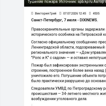
Тушение пожара.
Источник:
spb.kp.ru
Автор 
Виктория Грей
07.07.2026 12:45
4535
Санкт-Петербург, 7 июля - DIXINEWS.
Правоохранительные органы задержали м
исторического особняка на Петровской к
Согласно официальному сообщению прес
Ленинградской области, подозреваемый 
регионального значения — «Дом управл
"Ропс и К" с садом» — и оставил непотуш
Пожар был зафиксирован экстренными сл
строение, построенное более века назад 
уничтожило его. Потушение объекта потр
было практически разрушено до основан
Следователи УМВД по Петроградскому ра
происшествия — 34-летнего местного жит
возбуждении уголовного дела.