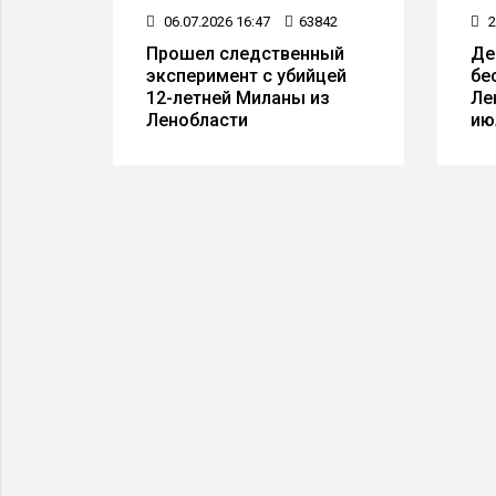
81
06.07.2026 16:47
63842
2
Прошел следственный
Де
ают
эксперимент с убийцей
бе
 QR-
12-летней Миланы из
Ле
Ленобласти
ию