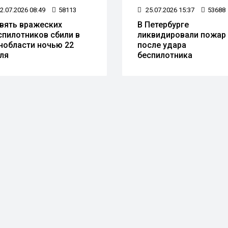
2.07.2026 08:49
58113
25.07.2026 15:37
53688
вять вражеских
В Петербурге
спилотников сбили в
ликвидировали пожар
нобласти ночью 22
после удара
ля
беспилотника