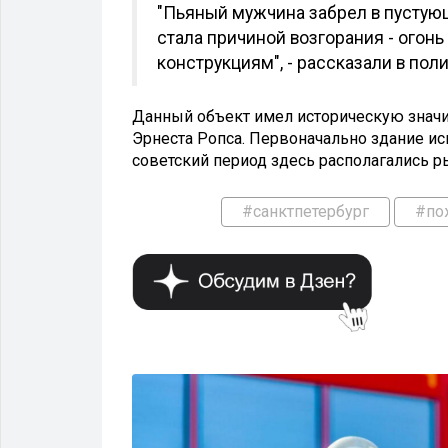
"Пьяный мужчина забрел в пустующ
стала причиной возгорания - ого
конструкциям", - рассказали в пол
Данный объект имел историческую знач
Эрнеста Ропса. Первоначально здание ис
советский период здесь располагались р
#санктпетербург
#по
ПОЖАРЫ