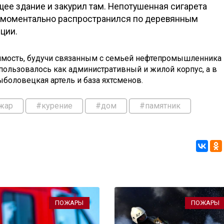
ее здание и закурил там. Непотушенная сигарета
нь моментально распространился по деревянным
иции.
имость, будучи связанным с семьей нефтепромышленника
пользовалось как административный и жилой корпус, а в
ыболовецкая артель и база яхтсменов.
жар
#курение
#дом
#памятник
ПОЖАРЫ
ПОЖАРЫ