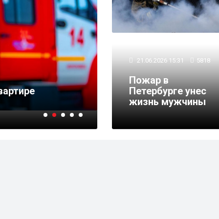
21.06.2026 15:31
5818
12.02.2026 17:31
5966
Пожар в
вартире
Петербуржцу грозит д
Петербурге унес
поджог пригородного
жизнь мужчины