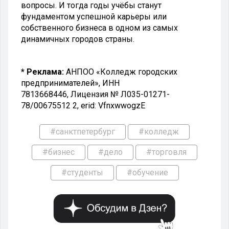
вопросы. И тогда годы учёбы станут
фундаментом успешной карьеры или
собственного бизнеса в одном из самых
динамичных городов страны.
* Реклама:
АНПОО «Колледж городских
предпринимателей», ИНН
7813668446, Лицензия № Л035-01271-
78/00675512 2, erid: VfnxwwogzE
#санктпетербург
#колледж
#бизнес
#дело
#торговля
#студенты
#обучение