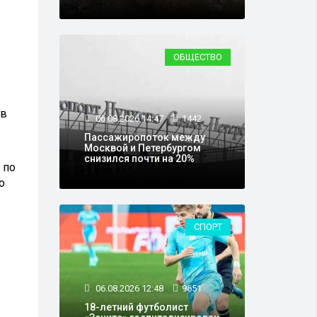
ОБЩЕСТВО
 в
06.08.2026 14:47
1442
Пассажиропоток между
Москвой и Петербургом
снизился почти на 20%
 по
о
СПОРТ
06.08.2026 12:48
9651
18-летний футболист