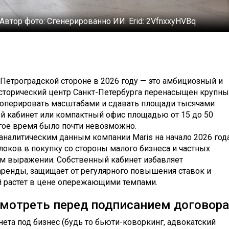
Автор фото:
Сгенерированно ИИ. Еrid: 2VfnxxyHVBq
етроградской стороне в 2026 году — это амбициозный и
Исторический центр Санкт-Петербурга перенасыщен крупн
оперировать масштабами и сдавать площади тысячами
й кабинет или компактный офис площадью от 15 до 50
гое время было почти невозможно.
 аналитическим данным компании Maris на начало 2026 года
оков в покупку со стороны малого бизнеса и частных
ом выражении. Собственный кабинет избавляет
аренды, защищает от регулярного повышения ставок и
й растет в цене опережающими темпами.
 смотреть перед подписанием договора
ета под бизнес (будь то бьюти-коворкинг, адвокатский