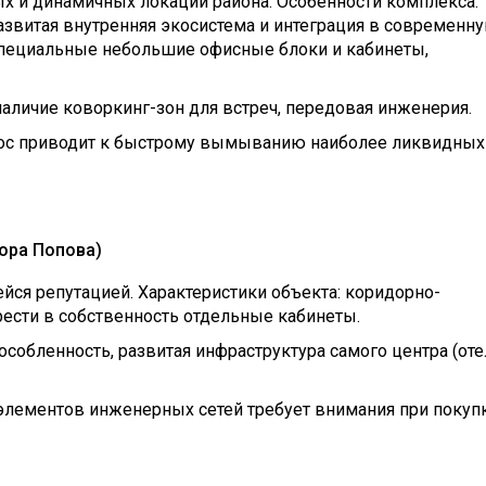
х и динамичных локаций района. Особенности комплекса:
азвитая внутренняя экосистема и интеграция в современн
специальные небольшие офисные блоки и кабинеты,
наличие коворкинг-зон для встреч, передовая инженерия.
ос приводит к быстрому вымыванию наиболее ликвидных
сора Попова)
йся репутацией. Характеристики объекта: коридорно-
ести в собственность отдельные кабинеты.
особленность, развитая инфраструктура самого центра (оте
лементов инженерных сетей требует внимания при покуп