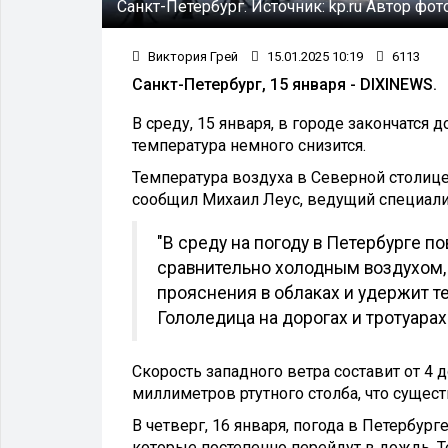
Санкт-Петербург.
Источник:
kp.ru
Автор фот
Виктория Грей
15.01.2025 10:19
6113
Санкт-Петербург, 15 января - DIXINEWS.
В среду, 15 января, в городе закончатся
температура немного снизится.
Температура воздуха в Северной столице 
сообщил Михаил Леус, ведущий специалис
"В среду на погоду в Петербурге 
сравнительно холодным воздухом,
прояснения в облаках и удержит т
Гололедица на дорогах и тротуарах 
Скорость западного ветра составит от 4 
миллиметров ртутного столба, что суще
В четверг, 16 января, погода в Петербург
которые постепенно перейдут в дождь. Т