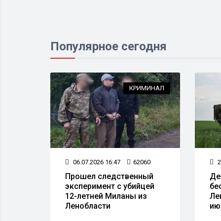
Популярное сегодня
НСПОРТ
КРИМИНАЛ
00
06.07.2026 16:47
62060
2
Прошел следственный
Де
ают
эксперимент с убийцей
бе
 QR-
12-летней Миланы из
Ле
Ленобласти
ию