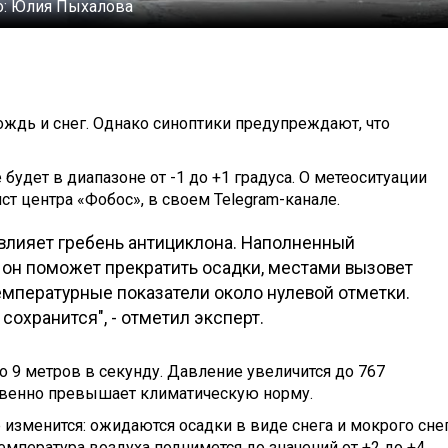
о:
Юлия Пыхалова
 дождь и снег. Однако синоптики предупреждают, что
будет в диапазоне от -1 до +1 градуса. О метеоситуации
т центра «Фобос», в своем Telegram-канале.
повлияет гребень антициклона. Наполненный
 он поможет прекратить осадки, местами вызовет
емпературные показатели около нулевой отметки.
сохранится", - отметил эксперт.
до 9 метров в секунду. Давление увеличится до 767
ственно превышает климатическую норму.
е изменится: ожидаются осадки в виде снега и мокрого снег
емпература воздуха поднимется до значений от +2 до +4