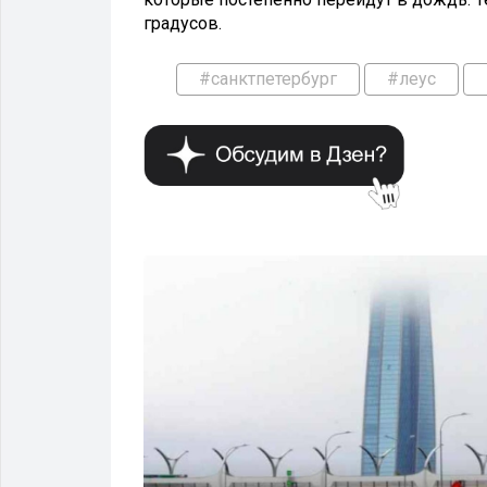
градусов.
#санктпетербург
#леус
ОБЩЕСТВО