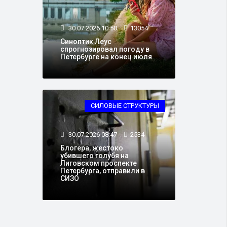
30.07.2026 10:50
13054
Синоптик Леус
спрогнозировал погоду в
Петербурге на конец июля
СИЛОВЫЕ СТРУКТУРЫ
30.07.2026 08:47
2534
Блогера, жестоко
убившего голубя на
Лиговском проспекте
Петербурга, отправили в
СИЗО