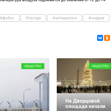
#фобос
#погода
#антициклон
#осадки
ОБЩЕСТВО
ОБЩЕСТВО
15.01.2025 08:45
17213
На Дворцовой
площади начали