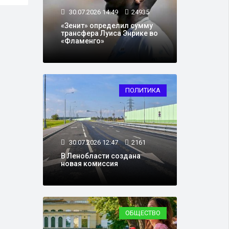
30.07.2026 14:49
24935
«Зенит» определил сумму
трансфера Луиса Энрике во
«Фламенго»
ПОЛИТИКА
30.07.2026 12:47
2161
В Ленобласти создана
новая комиссия
ОБЩЕСТВО