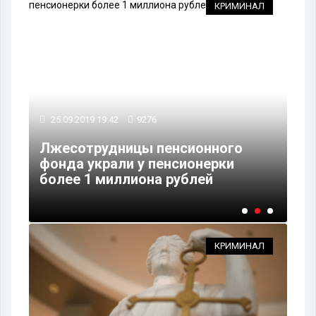
ИЯ
КРИМИНАЛ
25.09.2019 19:42
9276
12
Лжесотрудницы пенсионного
По
сы
фонда украли у пенсионерки
ра
более 1 миллиона рублей
пе
КРИМИНАЛ