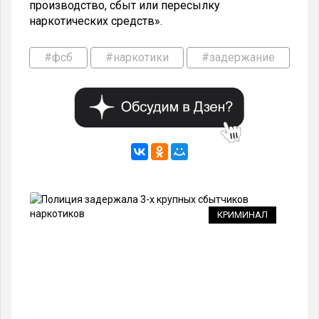
производство, сбыт или пересылку
наркотических средств».
#фсб
#наркотики
#задержание
ВО
КРИМИНАЛ