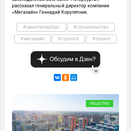
рассказал генеральный директор компании
«Мегалайн» Геннадий Корупятник.
#санктпетербург
#строительство
#мегалайн
#горской
#проект
ВО
ОБЩЕСТВО