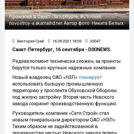
Промзона в Санкт-Петербурге.
Источник:
novostroy-a.akamaihd.net
Автор фото:
Никита Белых.
Виктория Грей
16.09.2021 18:09
30047
Санкт-Петербург, 16 сентября - DIXINEWS.
Редевелопмент технически сложен, за проекты
берутся только крупные надежные компании.
Новый владелец ОАО «НЗЛ»
планирует
использовать бывшую промышленную
территорию у проспекта Обуховской Обороны
под жилую застройку. Вторая часть Невского
завода сохранит производственную функцию.
Руководитель компании «Сетл Строй» стал
новым генеральным директором ОАО «НЗЛ».
Таким образом не задействованной в
производстве частью Невского завода теперь