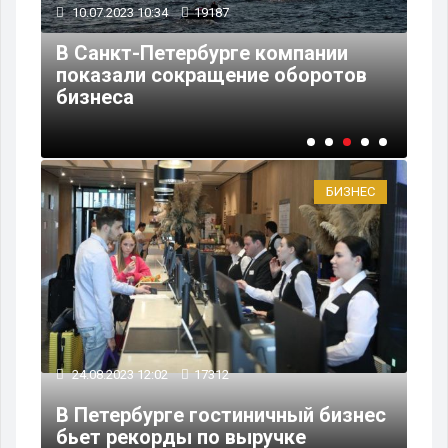
10.07.2023 10:34
19187
30
В Санкт-Петербурге компании
Пе
ь
показали сокращение оборотов
по
бизнеса
мо
БИЗНЕС
24.08.2023 12:02
17312
В Петербурге гостиничный бизнес
бьет рекорды по выручке