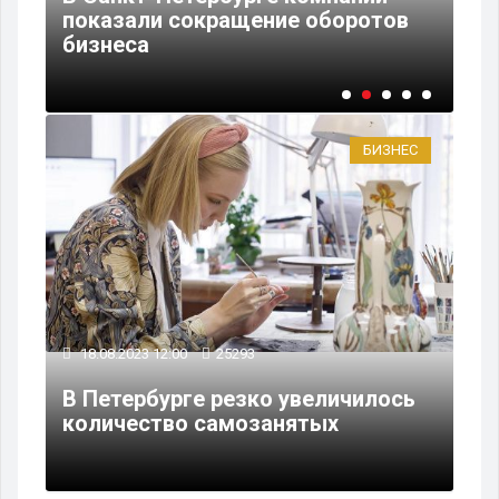
ь
показали сокращение оборотов
по
бизнеса
мо
БИЗНЕС
18.08.2023 12:00
25293
В Петербурге резко увеличилось
количество самозанятых