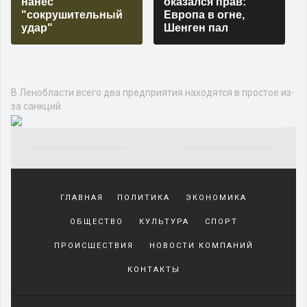
нанес
оказался прав:
"сокрушительный
Европа в огне,
удар"
Шенген пал
В Ленобласти всего два предприятия находятся в простое из-
за санкций
Yakından
tanıdığı
ГЛАВНАЯ
ПОЛИТИКА
ЭКОНОМИКА
sürekli
beraber
ОБЩЕСТВО
КУЛЬТУРА
СПОРТ
zaman
geçirerek
ПРОИСШЕСТВИЯ
НОВОСТИ КОМПАНИЙ
günlerini
КОНТАКТЫ
harcadığı
porno
izle