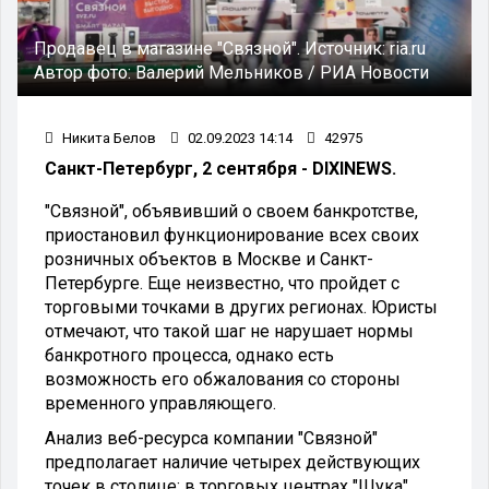
Продавец в магазине "Связной".
Источник:
ria.ru
Автор фото:
Валерий Мельников / РИА Новости
Никита Белов
02.09.2023 14:14
42975
Санкт-Петербург, 2 сентября - DIXINEWS.
"Связной", объявивший о своем банкротстве,
приостановил функционирование всех своих
розничных объектов в Москве и Санкт-
Петербурге. Еще неизвестно, что пройдет с
торговыми точками в других регионах. Юристы
отмечают, что такой шаг не нарушает нормы
банкротного процесса, однако есть
возможность его обжалования со стороны
временного управляющего.
Анализ веб-ресурса компании "Связной"
предполагает наличие четырех действующих
точек в столице: в торговых центрах "Щука",