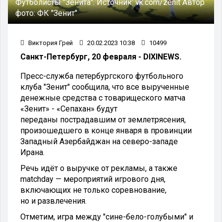
Футболисты "Зенита".
Источник:
vk.com/zenit
Автор
фото:
ФК "Зенит"
Виктория Грей
20.02.2023 10:38
10499
Санкт-Петербург, 20 февраля - DIXINEWS.
Пресс-служба петербургского футбольного
клуба "Зенит" сообщила, что все вырученные
денежные средства с товарищеского матча
«Зенит» - «Сепахан» будут
переданы пострадавшим от землетрясения,
произошедшего в конце января в провинции
Западный Азербайджан на северо-западе
Ирана.
Речь идёт о выручке от рекламы, а также
matchday — мероприятий игрового дня,
включающих не только соревнование,
но и развлечения.
Отметим, игра между "сине-бело-голубыми" и