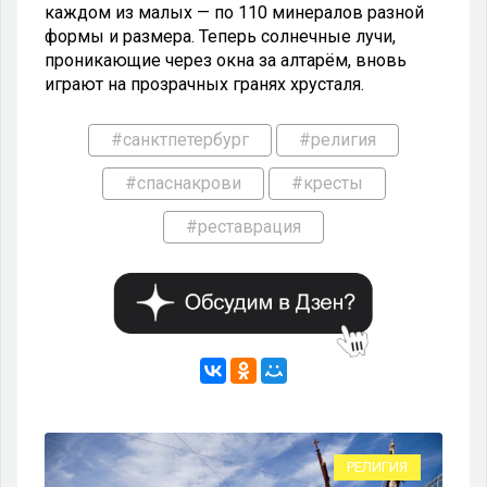
каждом из малых — по 110 минералов разной
формы и размера. Теперь солнечные лучи,
проникающие через окна за алтарём, вновь
играют на прозрачных гранях хрусталя.
#санктпетербург
#религия
#спаснакрови
#кресты
#реставрация
ИЯ
РЕЛИГИЯ