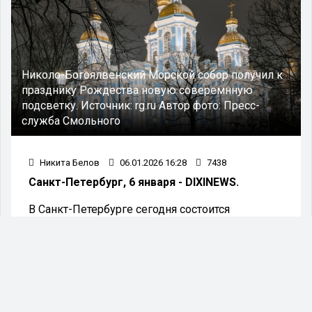
Николо-Богоялвенский Морской собор получил к
празднику Рождества новую соверемнную
подсветку.
Источник:
rg.ru
Автор фото:
Пресс-
служба Смольного
Никита Белов
06.01.2026 16:28
7438
Санкт-Петербург, 6 января - DIXINEWS.
В Санкт-Петербурге сегодня состоится
включение подсветки на Дворцовом и
Троицком мостах, а также зажгут факелы на
Ростральных колоннах в честь праздника
Рождества. Об этом сообщили в Смольном.
Золотистое освещение мостов создаст
атмосферу, напоминающую о великолепии