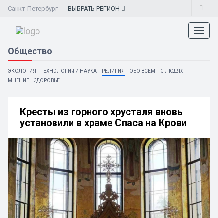
Санкт-Петербург
ВЫБРАТЬ
РЕГИОН
Toggl
naviga
Общество
ЭКОЛОГИЯ
ТЕХНОЛОГИИ И НАУКА
РЕЛИГИЯ
ОБО ВСЕМ
О ЛЮДЯХ
МНЕНИЕ
ЗДОРОВЬЕ
Кресты из горного хрусталя вновь
установили в храме Спаса на Крови