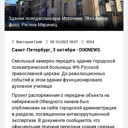
Здание психдиспансера.
Источник:
78.ru
Автор
фото:
Регина Маринец
Виктория Грей
03.10.2025 18:07
9334
Санкт-Петербург, 3 октября - DIXINEWS.
Смольный намерен передать здание городской
психиатрической больницы №6 Русской
православной церкви. До революционных
событий в этом здании функционировало
духовное училище.
Проект распоряжения о передаче объекта на
набережной Обводного канала был
опубликован на сайте городской администрации
в разделе, посвященном антикоррупционной
экспертизе. В документе сообщается, что
официальная причина передачи здания связана