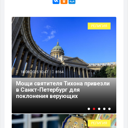
ИЯ
РЕЛИГИЯ
18.08.2025 10:47
8164
23
Мощи святителя Тихона привезли
в Санкт-Петербург для
Де
поклонения верующих
пр
РЕЛИГИЯ