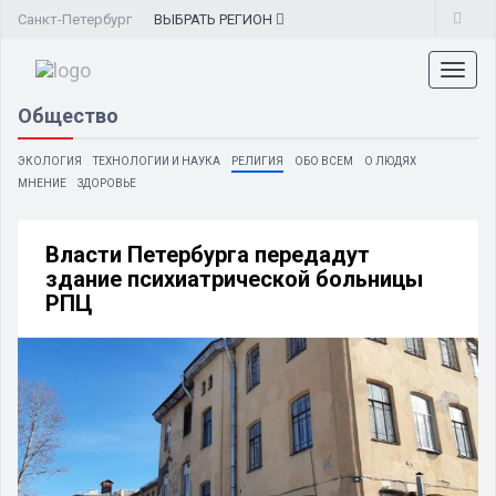
Санкт-Петербург
ВЫБРАТЬ
РЕГИОН
Toggl
naviga
Общество
ЭКОЛОГИЯ
ТЕХНОЛОГИИ И НАУКА
РЕЛИГИЯ
ОБО ВСЕМ
О ЛЮДЯХ
МНЕНИЕ
ЗДОРОВЬЕ
Власти Петербурга передадут
здание психиатрической больницы
РПЦ