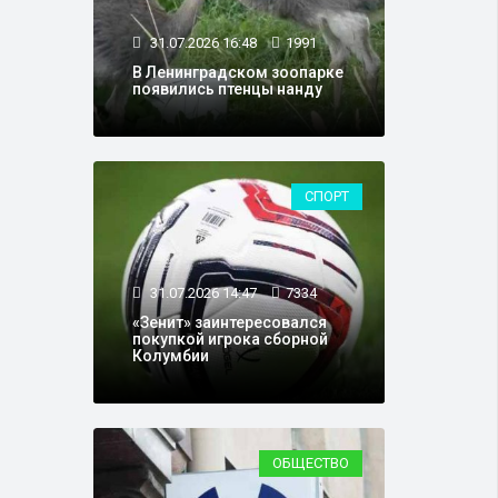
31.07.2026 16:48
1991
В Ленинградском зоопарке
появились птенцы нанду
СПОРТ
31.07.2026 14:47
7334
«Зенит» заинтересовался
покупкой игрока сборной
Колумбии
ОБЩЕСТВО