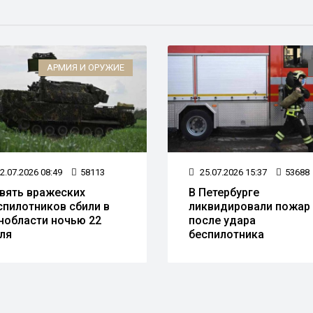
АРМИЯ И ОРУЖИЕ
2.07.2026 08:49
58113
25.07.2026 15:37
53688
вять вражеских
В Петербурге
спилотников сбили в
ликвидировали пожар
нобласти ночью 22
после удара
ля
беспилотника