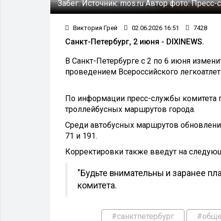
Забег.
Источник:
mos.ru
Автор фото:
Пресс-с
Виктория Грей
02.06.2026 16:51
7428
Санкт-Петербург, 2 июня - DIXINEWS.
В Санкт-Петербурге с 2 по 6 июня измени
проведением Всероссийского легкоатлет
По информации пресс-службы комитета по
троллейбусных маршрутов города.
Среди автобусных маршрутов обновления за
71 и 191.
Корректировки также введут на следующих 
"Будьте внимательны и заранее пл
комитета.
#санктпетербург
#обще