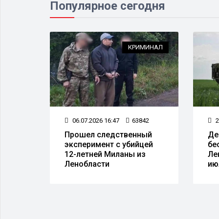
Популярное сегодня
НСПОРТ
КРИМИНАЛ
81
06.07.2026 16:47
63842
2
Прошел следственный
Де
ают
эксперимент с убийцей
бе
 QR-
12-летней Миланы из
Ле
Ленобласти
ию