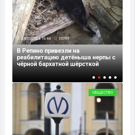
28.05.2026 16:44
10759
28
В Репино привезли на
 30
реабилитацию детёныша нерпы с
Си
чёрной бархатной шёрсткой
в 
ОБЩЕСТВО