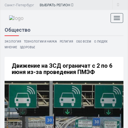
Санкт-Петербург
ВЫБРАТЬ
РЕГИОН
Toggl
naviga
Общество
ЭКОЛОГИЯ
ТЕХНОЛОГИИ И НАУКА
РЕЛИГИЯ
ОБО ВСЕМ
О ЛЮДЯХ
МНЕНИЕ
ЗДОРОВЬЕ
Движение на ЗСД ограничат с 2 по 6
июня из-за проведения ПМЭФ