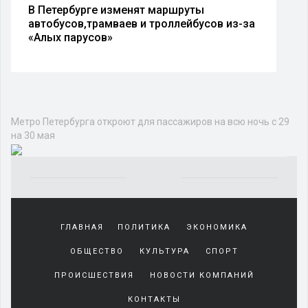
В Петербурге изменят маршруты
автобусов,трамваев и троллейбусов из-за
«Алых парусов»
Метро Петербурга откроют для пассажиров на всю ночь с 29
на 30 мая
Yakından
tanıdığı
ГЛАВНАЯ
ПОЛИТИКА
ЭКОНОМИКА
sürekli
beraber
ОБЩЕСТВО
КУЛЬТУРА
СПОРТ
zaman
geçirerek
ПРОИСШЕСТВИЯ
НОВОСТИ КОМПАНИЙ
günlerini
КОНТАКТЫ
harcadığı