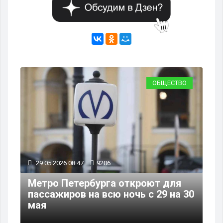
ВО
ОБЩЕСТВО
29.05.2026 08:47
9206
28
Метро Петербурга откроют для
В 
 по
пассажиров на всю ночь с 29 на 30
ре
мая
чё