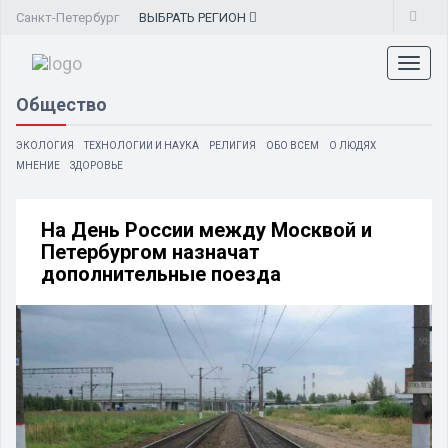
Санкт-Петербург
ВЫБРАТЬ
РЕГИОН
Toggl
naviga
Общество
ЭКОЛОГИЯ
ТЕХНОЛОГИИ И НАУКА
РЕЛИГИЯ
ОБО ВСЕМ
О ЛЮДЯХ
МНЕНИЕ
ЗДОРОВЬЕ
На День России между Москвой и
Петербургом назначат
дополнительные поезда