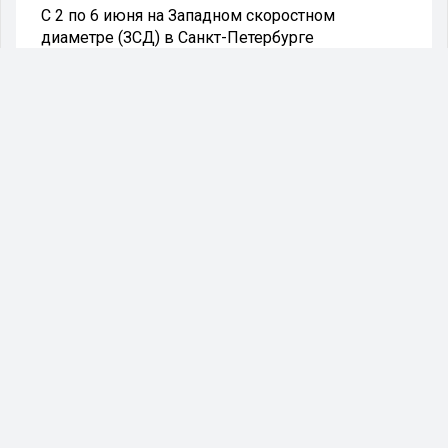
С 2 по 6 июня на Западном скоростном
диаметре (ЗСД) в Санкт-Петербурге
планируется ввести ограничения движения,
обусловленные проведением ПМЭФ-2026.
Информацию об этом распространила пресс-
служба магистрали.
В ближайшее время на Западном скоростном
диаметре ожидается увеличение транспортного
потока. Причиной этого станет проведение
форума и перемещение его участников, гостей,
а также специализированного автотранспорта.
В связи с ростом трафика отдельные участки
ЗСД могут быть временно перекрыты для
обеспечения безопасности дорожного
движения.
С 2 по 6 июня движение грузовых
транспортных средств массой свыше 3,5 тонн
будет запрещено на отрезке от набережной
Екатерингофки до южной части Кольцевой