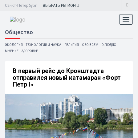
Санкт-Петербург
ВЫБРАТЬ
РЕГИОН
Toggl
naviga
Общество
ЭКОЛОГИЯ
ТЕХНОЛОГИИ И НАУКА
РЕЛИГИЯ
ОБО ВСЕМ
О ЛЮДЯХ
МНЕНИЕ
ЗДОРОВЬЕ
В первый рейс до Кронштадта
отправился новый катамаран «Форт
Петр I»