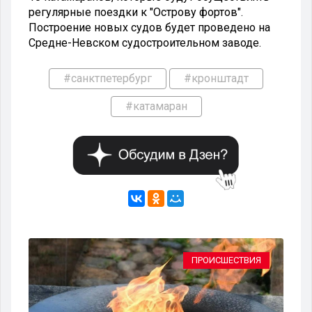
регулярные поездки к "Острову фортов".
Построение новых судов будет проведено на
Средне-Невском судостроительном заводе.
#санктпетербург
#кронштадт
#катамаран
ВО
ПРОИСШЕСТВИЯ