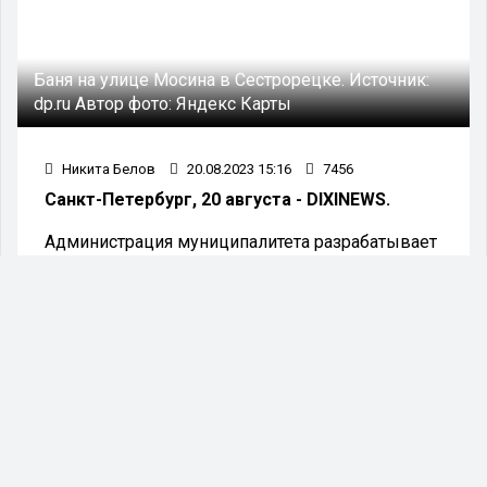
Баня на улице Мосина в Сестрорецке.
Источник:
dp.ru
Автор фото:
Яндекс Карты
Никита Белов
20.08.2023 15:16
7456
Санкт-Петербург, 20 августа - DIXINEWS.
Администрация муниципалитета разрабатывает
план по ремонту двадцати двух городских бань
для общего пользования, говорится в
сообщении пресс-центра Смольного.
В начале планируется восстановление двух из
четырёх бань Колпинского района и паровой на
улице Мосина, расположенной в Сестрорецке.
Данное здание в Сестрорецке было возведено
125 лет назад и на данный момент
профессионалы изучают планы поэтапного