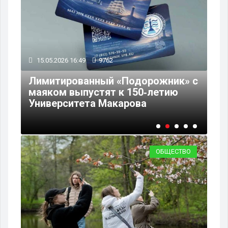
15.05.2026 16:49
9762
15
Лимитированный «Подорожник» с
Эс
маяком выпустят к 150‑летию
по
Университета Макарова
Ле
ОБЩЕСТВО