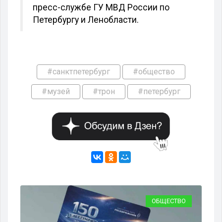
пресс-службе ГУ МВД России по
Петербургу и Ленобласти.
#санктпетербург
#общество
#музей
#трон
#петербург
ВО
ОБЩЕСТВО