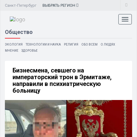
Санкт-Петербург
ВЫБРАТЬ
РЕГИОН
Toggl
naviga
Общество
ЭКОЛОГИЯ
ТЕХНОЛОГИИ И НАУКА
РЕЛИГИЯ
ОБО ВСЕМ
О ЛЮДЯХ
МНЕНИЕ
ЗДОРОВЬЕ
Бизнесмена, севшего на
императорский трон в Эрмитаже,
направили в психиатрическую
больницу