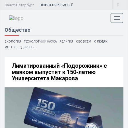
Санкт-Петербург
ВЫБРАТЬ
РЕГИОН
Toggl
naviga
Общество
ЭКОЛОГИЯ
ТЕХНОЛОГИИ И НАУКА
РЕЛИГИЯ
ОБО ВСЕМ
О ЛЮДЯХ
МНЕНИЕ
ЗДОРОВЬЕ
Лимитированный «Подорожник» с
маяком выпустят к 150‑летию
Университета Макарова