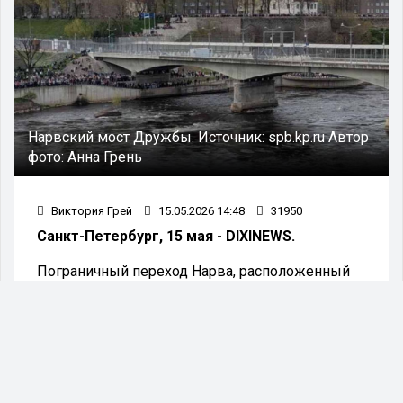
Нарвский мост Дружбы.
Источник:
spb.kp.ru
Автор
фото:
Анна Грень
Виктория Грей
15.05.2026 14:48
31950
Санкт-Петербург, 15 мая - DIXINEWS.
Пограничный переход Нарва, расположенный
на границе между Эстонией и Россией, с 15
июня 2026 года изменит режим работы:
пересечение границы будет возможно с 7:00 до
19:00. Об этом информирует ERR.
Пограничный пункт, который ранее работал до
23:00, теперь будет закрываться на четыре часа