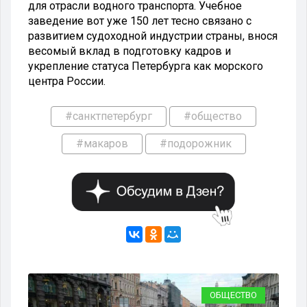
для отрасли водного транспорта. Учебное
заведение вот уже 150 лет тесно связано с
развитием судоходной индустрии страны, внося
весомый вклад в подготовку кадров и
укрепление статуса Петербурга как морского
центра России.
#санктпетербург
#общество
#макаров
#подорожник
ВО
ОБЩЕСТВО