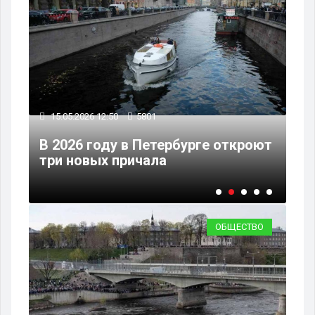
15.05.2026 12:50
5801
15
ы
с
В 2026 году в Петербурге откроют
Ле
три новых причала
Пе
ОБЩЕСТВО