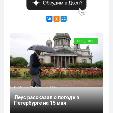
ВО
ОБЩЕСТВО
15.05.2026 10:48
7066
14
оют
Леус рассказал о погоде в
Ле
Петербурге на 15 мая
Пе