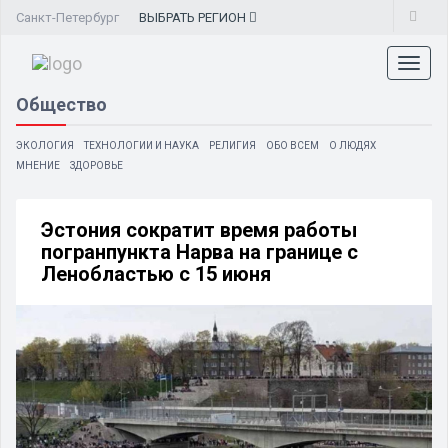
Санкт-Петербург
ВЫБРАТЬ
РЕГИОН
Toggl
naviga
Общество
ЭКОЛОГИЯ
ТЕХНОЛОГИИ И НАУКА
РЕЛИГИЯ
ОБО ВСЕМ
О ЛЮДЯХ
МНЕНИЕ
ЗДОРОВЬЕ
Эстония сократит время работы
погранпункта Нарва на границе с
Ленобластью с 15 июня