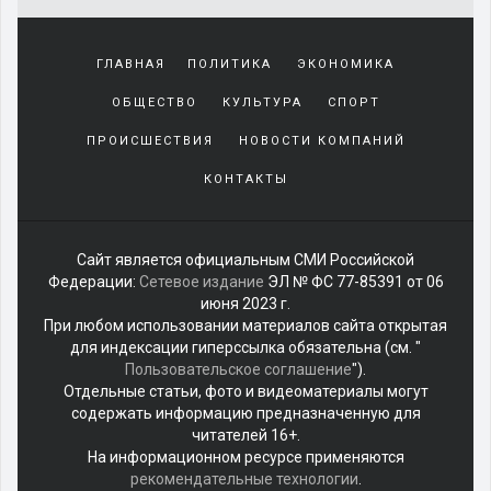
В 2026 году в Петербурге откроют
три новых причала
Канал в Петербурге.
Источник:
spb.kp.ru
Автор
фото:
Артём Килькин
Виктория Грей
15.05.2026 12:50
5804
Санкт-Петербург, 15 мая - DIXINEWS.