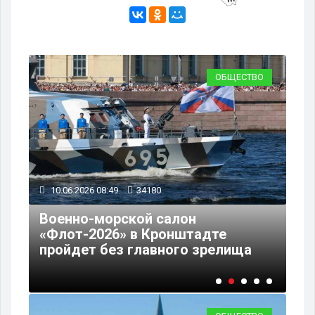
ВО
ОБЩЕСТВО
10.06.2026 08:49
34180
09
Военно-морской салон
«Флот-2026» в Кронштадте
Пе
пройдет без главного зрелища
со