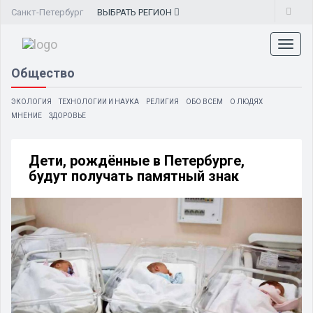
Санкт-Петербург
ВЫБРАТЬ
РЕГИОН
Toggl
naviga
Общество
ЭКОЛОГИЯ
ТЕХНОЛОГИИ И НАУКА
РЕЛИГИЯ
ОБО ВСЕМ
О ЛЮДЯХ
МНЕНИЕ
ЗДОРОВЬЕ
Дети, рождённые в Петербурге,
будут получать памятный знак