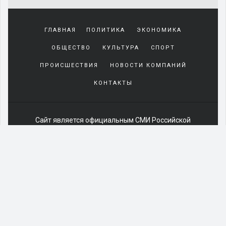
Yakından
tanıdığı
ГЛАВНАЯ
ПОЛИТИКА
ЭКОНОМИКА
sürekli
beraber
ОБЩЕСТВО
КУЛЬТУРА
СПОРТ
zaman
geçirerek
ПРОИСШЕСТВИЯ
НОВОСТИ КОМПАНИЙ
günlerini
КОНТАКТЫ
harcadığı
porno
izle
kadar
Сайт является официальным СМИ Российской
yakın
Федерации:
Сетевое издание
ЭЛ № ФС 77-85391 от 06
olan
июня 2023 г.
arkadaşına
При любом использовании материалов сайта открытая
misafir
для индексации гиперссылка обязательна (см. "
olarak
Пользовательское соглашение
").
kalmaya
Отдельные статьи, фото и видеоматериалы могут
gelen
содержать информацию предназначенную для
genç
читателей 16+.
sikiş
На информационном ресурсе применяются
adam
рекомендательные технологии
.
arkadaşının