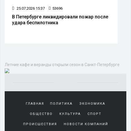
25.07.2026 15:37
53696
В Петербурге ликвидировали пожар после
удара беспилотника
Летние кафе и веранды открыли сезон в Санкт-Петербурге
Yakından
tanıdığı
ГЛАВНАЯ
ПОЛИТИКА
ЭКОНОМИКА
sürekli
beraber
ОБЩЕСТВО
КУЛЬТУРА
СПОРТ
zaman
geçirerek
ПРОИСШЕСТВИЯ
НОВОСТИ КОМПАНИЙ
günlerini