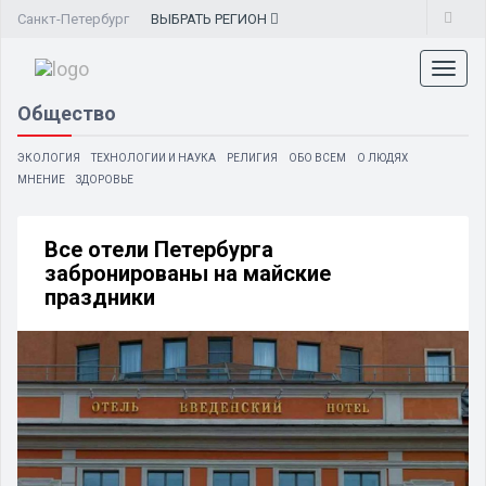
Санкт-Петербург
ВЫБРАТЬ
РЕГИОН
Toggl
naviga
Общество
ЭКОЛОГИЯ
ТЕХНОЛОГИИ И НАУКА
РЕЛИГИЯ
ОБО ВСЕМ
О ЛЮДЯХ
МНЕНИЕ
ЗДОРОВЬЕ
Все отели Петербурга
забронированы на майские
праздники