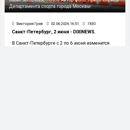
Департамента спорта города Москвы
Виктория Грей
02.06.2026 16:51
7430
Санкт-Петербург, 2 июня - DIXINEWS.
В Санкт-Петербурге с 2 по 6 июня изменится
схема движения городского транспорта в связи
с проведением Всероссийского
легкоатлетического забега, посвящённого
ПМЭФ-2026.
По информации пресс-службы комитета по
транспорту, изменения коснутся ряда
автобусных и троллейбусных маршрутов
города.
Среди автобусных маршрутов обновления
затронут направления под номерами 2, 3, 7, 10,
22, 24, 27, 70, 71 и 191.