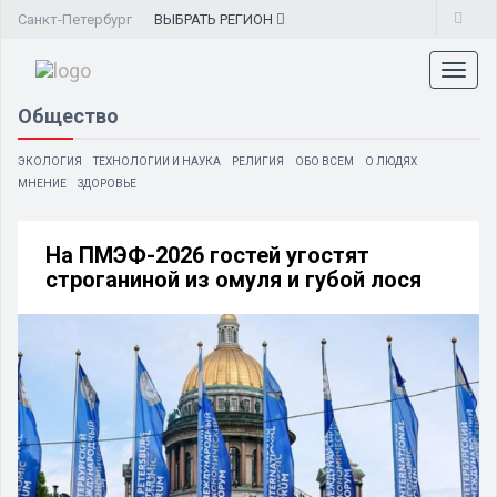
Санкт-Петербург
ВЫБРАТЬ
РЕГИОН
Toggl
naviga
Общество
ЭКОЛОГИЯ
ТЕХНОЛОГИИ И НАУКА
РЕЛИГИЯ
ОБО ВСЕМ
О ЛЮДЯХ
МНЕНИЕ
ЗДОРОВЬЕ
На ПМЭФ-2026 гостей угостят
строганиной из омуля и губой лося