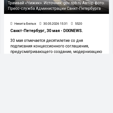
Трамвай «Чижик».
Источник:
gov.spb.ru
Автор фото:
Пресс-служба Администрации Санкт‑Петербурга
Никита Белых
30.05.2026 15:31
5520
Санкт-Петербург, 30 мая - DIXINEWS.
30 мая отмечается десятилетие со дня
подписания концессионного соглашения,
предусматривающего создание, модернизацию
и эксплуатацию трамвайной сети «Чижик» в
Красногвардейском районе Санкт-Петербурга.
Соглашение было заключено между
городскими властями и обществом с
ограниченной ответственностью «Транспортная
концессионная компания» (ООО «ТКК»).
Проект «Чижик» стал первым в России
примером концессионного сотрудничества в
сфере городского рельсового транспорта. За
короткое время он превратился в