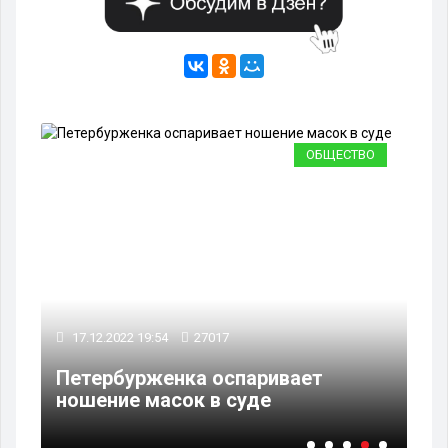
ВО
ОБЩЕСТВО
17.12.2022 19:54
27017
17
Петербурженка оспаривает
По
ношение масок в суде
ра