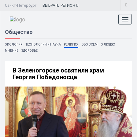
Санкт-Петербург
ВЫБРАТЬ
РЕГИОН
Toggl
naviga
Общество
ЭКОЛОГИЯ
ТЕХНОЛОГИИ И НАУКА
РЕЛИГИЯ
ОБО ВСЕМ
О ЛЮДЯХ
МНЕНИЕ
ЗДОРОВЬЕ
В Зеленогорске освятили храм
Георгия Победоносца