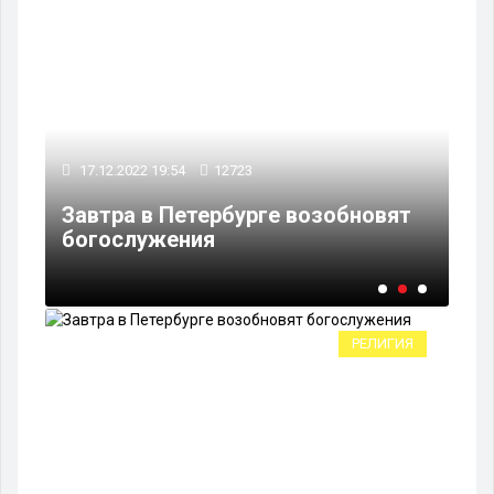
17.12.2022 19:54
12723
17
 в
Завтра в Петербурге возобновят
Хр
богослужения
ап
РЕЛИГИЯ