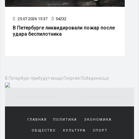
25.07.2026 15:37
54232
В Петербурге ликвидировали пожар после
удара беспилотника
В Петербург прибудут мощи Георгия Победоносца
Yakından
tanıdığı
ГЛАВНАЯ
ПОЛИТИКА
ЭКОНОМИКА
sürekli
beraber
ОБЩЕСТВО
КУЛЬТУРА
СПОРТ
zaman