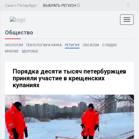
Санкт-Петербург
ВЫБРАТЬ
РЕГИОН
Toggl
naviga
Общество
ЭКОЛОГИЯ
ТЕХНОЛОГИИ И НАУКА
РЕЛИГИЯ
ОБО ВСЕМ
О ЛЮДЯХ
МНЕНИЕ
ЗДОРОВЬЕ
Порядка десяти тысяч петербуржцев
приняли участие в крещенских
купаниях