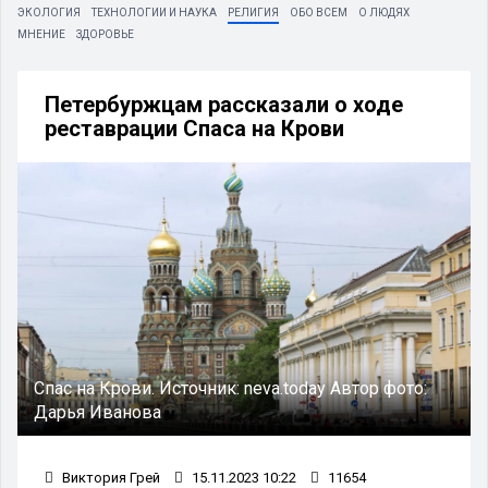
ЭКОЛОГИЯ
ТЕХНОЛОГИИ И НАУКА
РЕЛИГИЯ
ОБО ВСЕМ
О ЛЮДЯХ
МНЕНИЕ
ЗДОРОВЬЕ
Петербуржцам рассказали о ходе
реставрации Спаса на Крови
Спас на Крови.
Источник:
neva.today
Автор фото:
Дарья Иванова
Виктория Грей
15.11.2023 10:22
11654