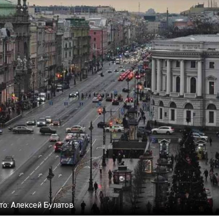
то:
Алексей Булатов