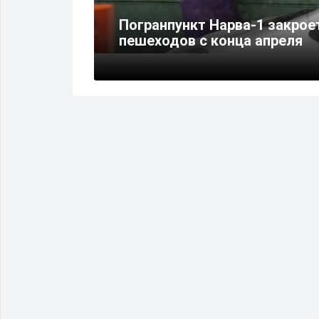
ым в
Погранпункт Нарва-1 закрое
ую погоду
пешеходов с конца апреля