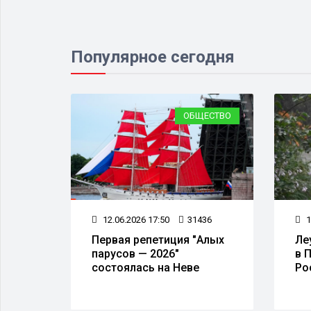
Популярное сегодня
ЕСТВО
ОБЩЕСТВО
67
12.06.2026 17:50
31436
1
лон
Первая репетиция "Алых
Ле
парусов — 2026"
в 
 без
состоялась на Неве
Ро