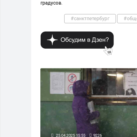
градусов.
#санктпетербург
#общ
ОБЩЕСТВО
25.04.2025 15:55
9226