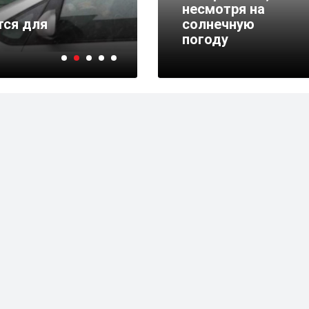
несмотря на
тся для
Сроки ремонта эскала
солнечную
«Горьковская» увели
погоду