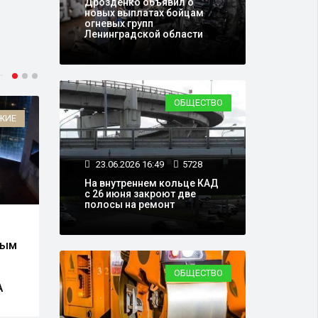
Дрозденко объявил о
новых выплатах бойцам
огневых групп
Ленинградской области
ОБЩЕСТВО
ЖИЕ
ОБЩЕСТВО
23.06.2026 16:49
5728
На внутреннем кольце КАД
с 26 июня закроют две
полосы на ремонт
09.06.2026 10:50
15653
29.0
ным
В Петербурге 9 июня
Движ
после жары ожидаются
огра
грозы
из-з
ОБЩЕСТВО
А