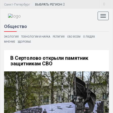
Санкт-Петербург
ВЫБРАТЬ
РЕГИОН
Toggl
naviga
Общество
ЭКОЛОГИЯ
ТЕХНОЛОГИИ И НАУКА
РЕЛИГИЯ
ОБО ВСЕМ
О ЛЮДЯХ
МНЕНИЕ
ЗДОРОВЬЕ
В Сертолово открыли памятник
защитникам СВО