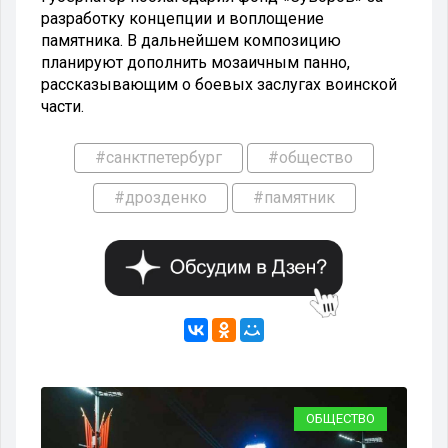
разработку концепции и воплощение
памятника. В дальнейшем композицию
планируют дополнить мозаичным панно,
рассказывающим о боевых заслугах воинской
части.
#санктпетербург
#общество
#дрозденко
#памятник
ВО
ОБЩЕСТВО