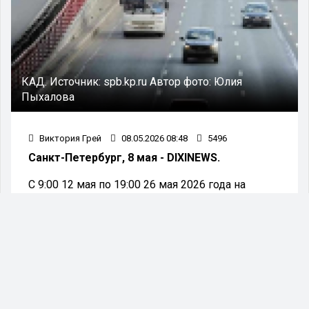
КАД.
Источник:
spb.kp.ru
Автор фото:
Юлия
Пыхалова
Виктория Грей
08.05.2026 08:48
5496
Санкт-Петербург, 8 мая - DIXINEWS.
С 9:00 12 мая по 19:00 26 мая 2026 года на
внешнем кольце Кольцевой автомобильной
дороги (КАД) будут введены ограничения на
движение транспорта.
В связи с проведением работ по ремонту
деформационного шва будет временно
ограничено движение на определённом участке
дамбы. Об этом сообщили представители