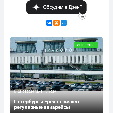
ВО
ОБЩЕСТВО
23.04.2026 12:43
6929
23
Петербург и Ереван свяжут
Си
регулярные авиарейсы
по