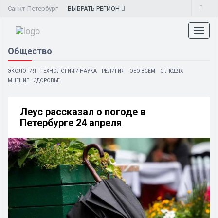
Санкт-Петербург
ВЫБРАТЬ
РЕГИОН
Toggl
naviga
Общество
ЭКОЛОГИЯ
ТЕХНОЛОГИИ И НАУКА
РЕЛИГИЯ
ОБО ВСЕМ
О ЛЮДЯХ
МНЕНИЕ
ЗДОРОВЬЕ
Леус рассказал о погоде в
Петербурге 24 апреля