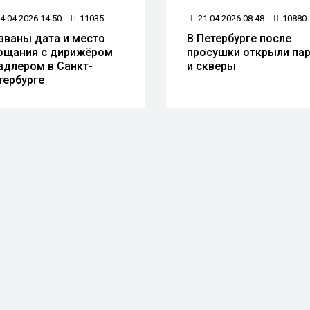
4.04.2026 14:50
11035
21.04.2026 08:48
10880
званы дата и место
В Петербурге после
ощания с дирижёром
просушки открыли па
адлером в Санкт-
и скверы
тербурге