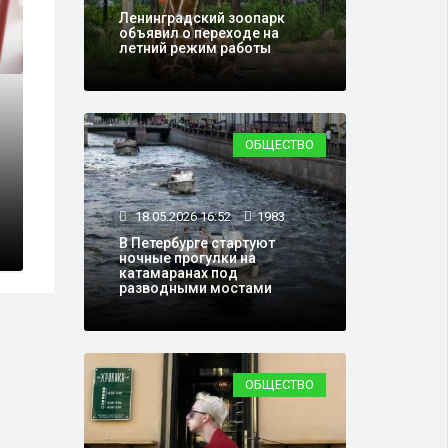
Ленинградский зоопарк
объявил о переходе на
летний режим работы
ОБЩЕСТВО
24.05.2025 13:42
7
онерка перехитрила
В Петербурге 
 свои сбережения
полицейского 
18.05.2026 16:52
1983
В Петербурге стартуют
ночные прогулки на
катамаранах под
разводными мостами
ОБЩЕСТВО