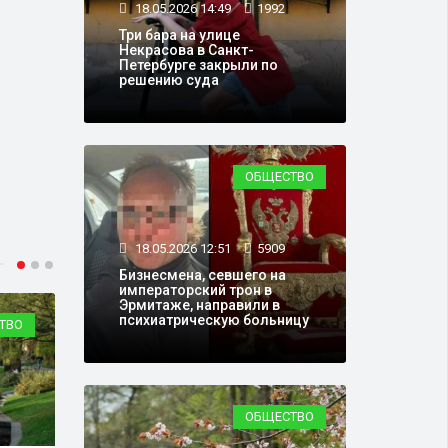
18.05.2026 14:49
1992
Три бара на улице
Некрасова в Санкт-
Петербурге закрыли по
решению суда
ОБЩЕСТВО
18.05.2026 12:51
5909
Бизнесмена, севшего на
императорский трон в
Эрмитаже, направили в
психиатрическую больницу
ТВО
О ЛЮДЯХ
ОБЩЕСТВО