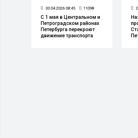
95
30.04.2026 08:45
11098
2
 за
С 1 мая в Центральном и
На
шёл в
Петроградском районах
пр
т-
Петербурга перекроют
Ст
движение транспорта
Пе