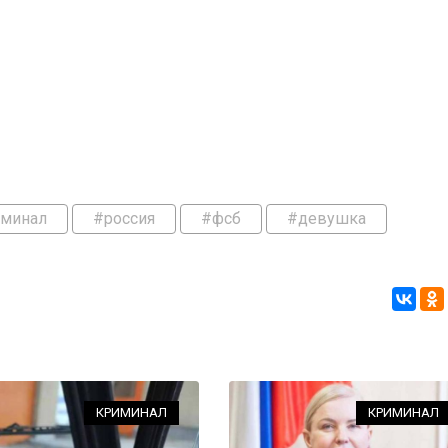
иминал
#россия
#фсб
#девушка
КРИМИНАЛ
КРИМИНАЛ