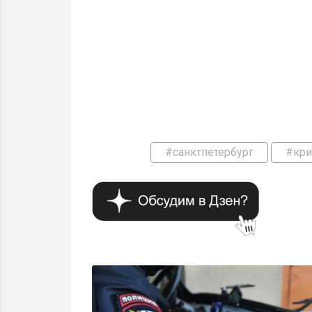
#санктпетербург
#кр
КРИМИНАЛ