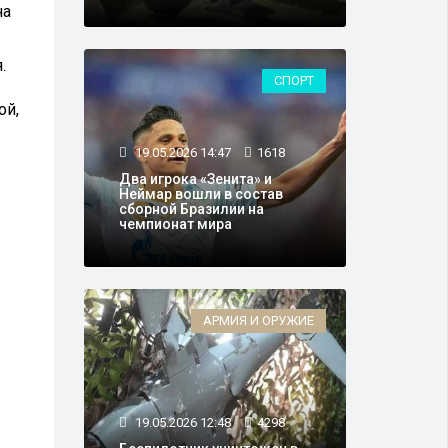
на
.
СПОРТ
ой,
19.05.2026 14:47
1618
Два игрока «Зенита» и
Неймар вошли в состав
сборной Бразилии на
чемпионат мира
АРМИЯ И ОРУЖИЕ
19.05.2026 12:48
4298