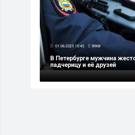
01.06.2025 15:45
8968
 района
В Петербурге мужчина жесто
падчерицу и её друзей