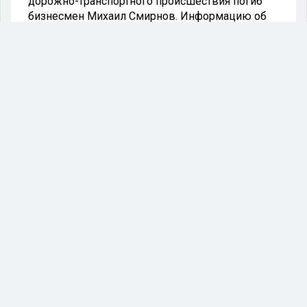
дорожно-транспортного происшествия погиб
бизнесмен Михаил Смирнов. Информацию об
этом предоставили в "Балтийской топливной
компании", с которой Смирнов сотрудничал.
"Да, мы можем подтвердить, что
Михаил Смирнов погиб в ДТП, и
глубоко скорбим по этому поводу", -
сообщили в компании РИА Новости, не
раскрывая дополнительные детали.
По информации, распространённой в некоторых
СМИ и Telegram-каналах, Михаил Смирнов
столкнулся с легковым автомобилем во время
езды на мотоцикле в Ленинградской области.
Пресс-служба ГУ МВД по региону уточнила, что
инцидент произошёл днём в среду на 49-м
километре трассы Пески — Сосново —
Подгорье, в Приозерском районе. Мужчина