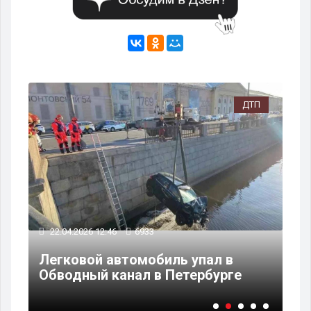
ТП
ДТП
22.04.2026 12:46
6933
20
П
Легковой автомобиль упал в
В 
Обводный канал в Петербурге
по