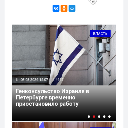
ТЬ
ВЛАСТЬ
03.03.2026 15:07
4651
27
Генконсульство Израиля в
Ма
Петербурге временно
Пи
приостановило работу
Пе