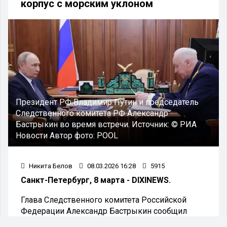
корпус с морским уклоном
Президент РФ Владимир Путин и председатель
Следственного комитета РФ Александр
Бастрыкин во время встречи.
Источник:
© РИА
Новости
Автор фото:
POOL
Никита Белов
08.03.2026 16:28
5915
Санкт-Петербург, 8 марта - DIXINEWS.
Глава Следственного комитета Российской
Федерации Александр Бастрыкин сообщил
президенту России Владимиру Путину о планах