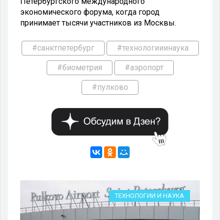
Петербургского международного
экономического форума, когда город
принимает тысячи участников из Москвы.
#санктпетербург
#технологииинаука
#биометрия
#аэропорт
#пулково
КА
ТЕХНОЛОГИИ И НАУКА