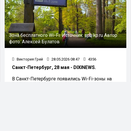
Зона бесплатного Wi-Fi.
Источник:
spb.kp.ru
Автор
фото:
Алексей Булатов
Виктория Грей
28.05.2026 08:47
4356
Санкт-Петербург, 28 мая - DIXINEWS.
В Санкт-Петербурге появились Wi-Fi-зоны на
700 объектах города. Эту информацию озвучил
председатель Законодательного собрания
Александр Бельский в передаче «Среда
Бельского» на телеканале «Санкт-Петербург».
В городе уже работают городские точки доступа
Wi-Fi, размещённые в многофункциональных
центрах, поликлиниках и больницах.