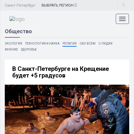
Санкт-Петербург
ВЫБРАТЬ
РЕГИОН
Toggl
naviga
Общество
ЭКОЛОГИЯ
ТЕХНОЛОГИИ И НАУКА
РЕЛИГИЯ
ОБО ВСЕМ
О ЛЮДЯХ
МНЕНИЕ
ЗДОРОВЬЕ
В Санкт-Петербурге на Крещение
будет +5 градусов