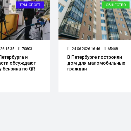
ОБЩЕСТВО
КРИМИ
4.06.2026 16:46
65468
06.07.2026 16:47
54162
Петербурге построили
Прошел следственны
м для маломобильных
эксперимент с убийце
аждан
12-летней Миланы из
Ленобласти