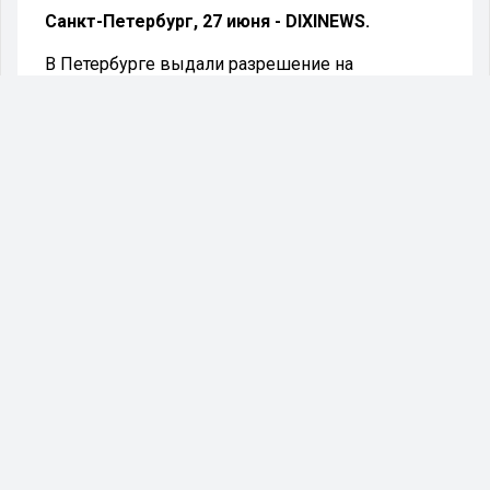
Санкт-Петербург, 27 июня - DIXINEWS.
В Петербурге выдали разрешение на
строительство Южной широтной магистрали в
Пушкинском районе. Трасса пройдет над
железной дорогой и достигнет Петербургского
шоссе.
В северной столице было выдано разрешение
на строительство первого этапа Южной
широтной магистрали, которое действует до
января 2026 года.
Участок строительства протяженностью 728
метров будет расположен от Сарицкой улицы
до развязки с Петербургским шоссе, включая
путепровод через железнодорожные пути
Балтийского направления.
Подрядчик, получивший контракт на 20
миллиардов рублей, должен до декабря 2027
года спроектировать и построить участок