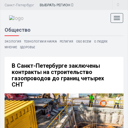
Санкт-Петербург
ВЫБРАТЬ
РЕГИОН
Toggl
naviga
Общество
ЭКОЛОГИЯ
ТЕХНОЛОГИИ И НАУКА
РЕЛИГИЯ
ОБО ВСЕМ
О ЛЮДЯХ
МНЕНИЕ
ЗДОРОВЬЕ
В Санкт-Петербурге заключены
контракты на строительство
газопроводов до границ четырех
СНТ