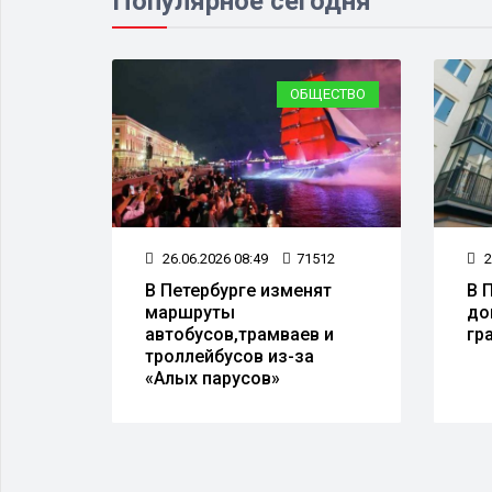
Популярное сегодня
ЕСТВО
ОБЩЕСТВО
033
26.06.2026 08:49
71512
2
В Петербурге изменят
В 
день
маршруты
до
х
автобусов,трамваев и
гр
троллейбусов из-за
«Алых парусов»