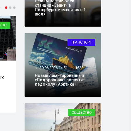
Режим вестибюлей
станции «Зенит» в
Петербурге изменится с 1
июля
ТВО
ОБЩЕСТВО
ТРАНСПОРТ
30.06.2026 14:51
1622
25.06.2026 16:50
36989
10.0
Новый лимитированный
ых
В четырех районах
Воен
«Подорожник» посвятят
Петербурга ограничат
«Фло
ледоколу «Арктика»
движение транспорта с
Крон
26 июня
глав
ОБЩЕСТВО