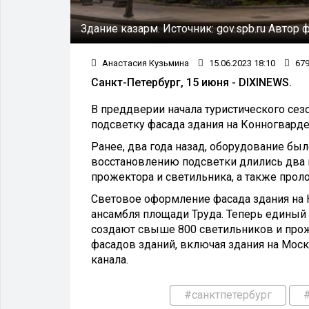
Здание казарм.
Источник:
gov.spb.ru
Автор 
Анастасия Кузьмина
15.06.2023 18:10
67
Санкт-Петербург, 15 июня - DIXINEWS.
В преддверии начала туристического се
подсветку фасада здания на Конногвард
Ранее, два года назад, оборудование бы
восстановлению подсветки длились два 
прожектора и светильника, а также прол
Световое оформление фасада здания на 
ансамбля площади Труда. Теперь единый
создают свыше 800 светильников и проже
фасадов зданий, включая здания на Мос
канала.
#санктпетербург