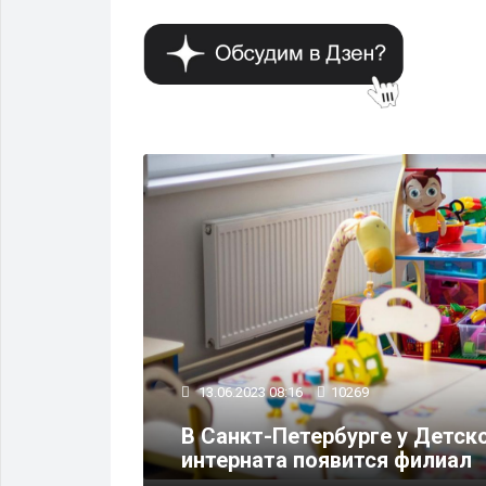
ОБЩЕСТВО
13.06.2023 08:16
10269
тов
В Санкт-Петербурге у Детск
ика
интерната появится филиал