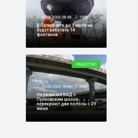
30.06.2026 08:48
1992
В Петербурге до 3 июля не
будут работать 14
фонтанов
ОБЩЕСТВО
29.06.2026 16:49
3447
На развязке КАД с
Пулковским шоссе
перекроют две полосы с 29
июня