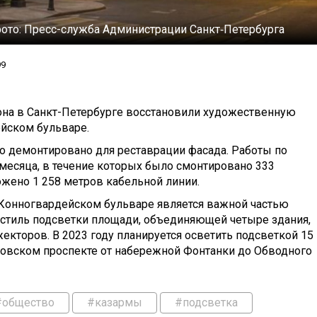
фото:
Пресс-служба Администрации Санкт‑Петербурга
99
зона в Санкт-Петербурге восстановили художественную
ейском бульваре.
ло демонтировано для реставрации фасада. Работы по
месяца, в течение которых было смонтировано 333
ожено 1 258 метров кабельной линии.
Конногвардейском бульваре является важной частью
 стиль подсветки площади, объединяющей четыре здания,
кторов. В 2023 году планируется осветить подсветкой 15
ковском проспекте от набережной Фонтанки до Обводного
#общество
#казармы
#подсветка