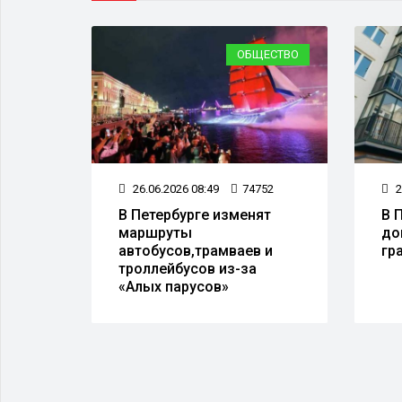
ЕСТВО
ОБЩЕСТВО
622
26.06.2026 08:49
74752
2
В Петербурге изменят
В 
день
маршруты
до
х
автобусов,трамваев и
гр
троллейбусов из-за
«Алых парусов»