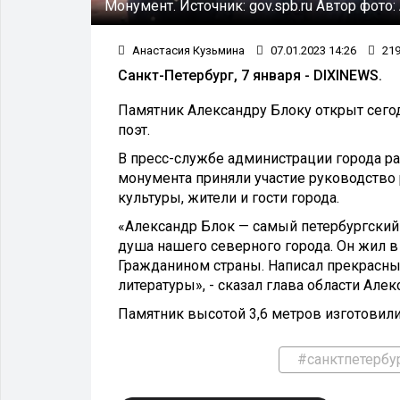
Монумент.
Источник:
gov.spb.ru
Автор фото:
Анастасия Кузьмина
07.01.2023 14:26
21
Санкт-Петербург, 7 января - DIXINEWS.
Памятник Александру Блоку открыт сегод
поэт.
В пресс-службе администрации города ра
монумента приняли участие руководство 
культуры, жители и гости города.
«Александр Блок — самый петербургский п
душа нашего северного города. Он жил в 
Гражданином страны. Написал прекрасн
литературы», - сказал глава области Алек
Памятник высотой 3,6 метров изготовили
#санктпетербу