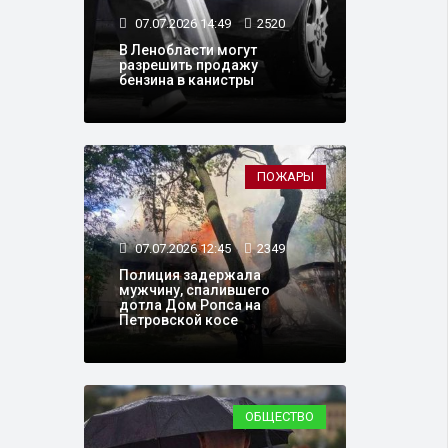
07.07.2026 14:49
2520
В Ленобласти могут
разрешить продажу
бензина в канистры
ПОЖАРЫ
07.07.2026 12:45
2349
Полиция задержала
мужчину, спалившего
дотла Дом Ропса на
Петровской косе
ОБЩЕСТВО