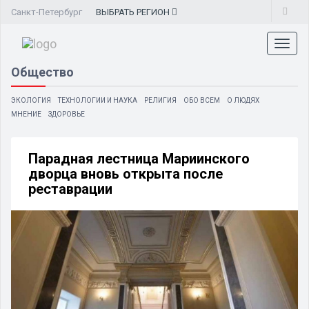
Санкт-Петербург
ВЫБРАТЬ
РЕГИОН
Toggl
naviga
Общество
ЭКОЛОГИЯ
ТЕХНОЛОГИИ И НАУКА
РЕЛИГИЯ
ОБО ВСЕМ
О ЛЮДЯХ
МНЕНИЕ
ЗДОРОВЬЕ
Парадная лестница Мариинского
дворца вновь открыта после
реставрации