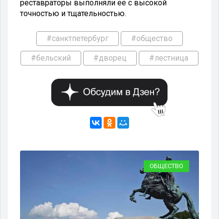
реставраторы выполняли её с высокой
точностью и тщательностью.
#санктпетербург
#общество
#бельский
#дворец
#лестница
ВО
ОБЩЕСТВО