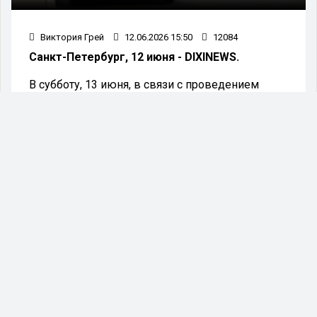
Виктория Грей
12.06.2026 15:50
12084
Санкт-Петербург, 12 июня - DIXINEWS.
В субботу, 13 июня, в связи с проведением
забега «Санкт-Петербург. Экиден» будет
скорректирована схема движения городских
автобусов и троллейбусов.
По информации СПб ГКУ «Организатор
перевозок», изменения коснутся автобусных
маршрутов № 2, 3, 6, 7, 10, 22, 24, 27, 70, 71 и 191,
а также троллейбусных маршрутов № 1, 5, 7, 10,
11 и 22.
Корректировки движения связаны с
временным перекрытием ряда центральных
улиц Санкт-Петербурга.
С полуночи до 23:59 будет ограничено
движение на Исаакиевской площади. С 6:00 до