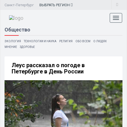
Санкт-Петербург
ВЫБРАТЬ
РЕГИОН
Toggl
naviga
Общество
ЭКОЛОГИЯ
ТЕХНОЛОГИИ И НАУКА
РЕЛИГИЯ
ОБО ВСЕМ
О ЛЮДЯХ
МНЕНИЕ
ЗДОРОВЬЕ
Леус рассказал о погоде в
Петербурге в День России