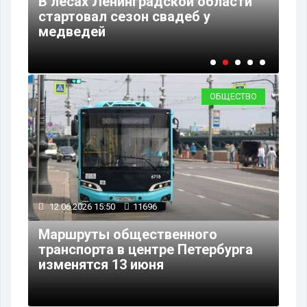
В лесах Ленинградской области
В 
а
стартовал сезон свадеб у
и 
медведей
пр
ОБЩЕСТВО
12.06.2026 15:50
11696
Маршруты общественного
транспорта в центре Петербурга
изменятся 13 июня