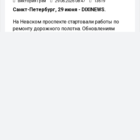
Виктория Грей
29.06.2026 08:47
13619
Санкт-Петербург, 29 июня - DIXINEWS.
На Невском проспекте стартовали работы по
ремонту дорожного полотна. Обновлениям
подвергнется отрезок протяжённостью полтора
километра — от площади Восстания до площади
Александра Невского.
Ремонтные работы на Невском проспекте
будут проводиться до 13 июля.
Для сохранения движения транспорта
реконструкцию разделили на два этапа. С 28
июня по 6 июля ремонт пройдёт на участке
между площадью Восстания и улицей
Исполкомской. Следовательно, с 7 по 13 июля
восстановительные работы переместятся на
отрезок от Исполкомской до площади
Александра Невского. На период ремонта
автомобилистам рекомендованы объездные
пути.