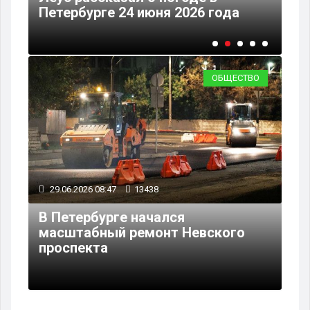
я
Петербурге 24 июня 2026 года
Пе
ОБЩЕСТВО
29.06.2026 08:47
13438
В Петербурге начался
масштабный ремонт Невского
проспекта