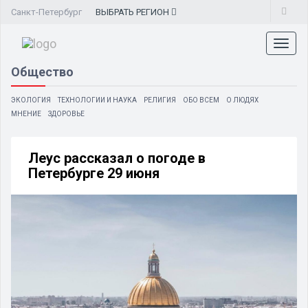
Санкт-Петербург
ВЫБРАТЬ
РЕГИОН
Toggl
naviga
Общество
ЭКОЛОГИЯ
ТЕХНОЛОГИИ И НАУКА
РЕЛИГИЯ
ОБО ВСЕМ
О ЛЮДЯХ
МНЕНИЕ
ЗДОРОВЬЕ
Леус рассказал о погоде в
Петербурге 29 июня