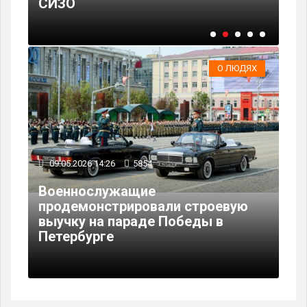
СИЗО
от
О ЛЮДЯХ
09.05.2026 14:26
5854
Военнослужащие
продемонстрировали строевую
выучку на параде Победы в
Петербурге