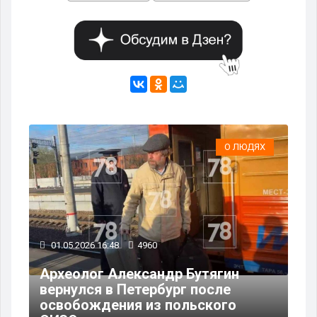
ЯХ
О ЛЮДЯХ
01.05.2026 16:48
4960
25
Археолог Александр Бутягин
вернулся в Петербург после
Се
освобождения из польского
пр