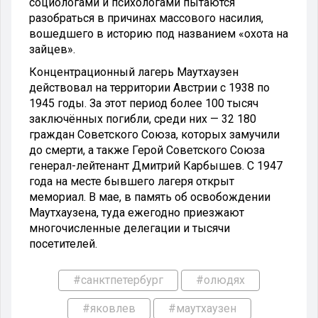
социологами и психологами пытаются
разобраться в причинах массового насилия,
вошедшего в историю под названием «охота на
зайцев».
Концентрационный лагерь Маутхаузен
действовал на территории Австрии с 1938 по
1945 годы. За этот период более 100 тысяч
заключённых погибли, среди них — 32 180
граждан Советского Союза, которых замучили
до смерти, а также Герой Советского Союза
генерал-лейтенант Дмитрий Карбышев. С 1947
года на месте бывшего лагеря открыт
мемориал. В мае, в память об освобождении
Маутхаузена, туда ежегодно приезжают
многочисленные делегации и тысячи
посетителей.
#санктпетербург
#олюдях
#яковлев
#маутхаузен