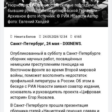
Нюрнбергский процесс. На скамье подсудимых —
бывшие руководители гитлеровской Германии.
Архивное фото
Источник:
© РИА Новости
Автор
фото:
Евгений Халдей
Никита Белов
24.05.2026 12:34
6165
Санкт-Петербург, 24 мая - DIXINEWS.
Опубликованный в субботу в Санкт-Петербурге
сборник научных работ, посвящённых
немецким преступлениям геноцида на
Восточном фронте во время Второй мировой
войны, поможет восполнить недостаток
профильной литературы в России. Об этом в
беседе с РИА Новости заявил соавтор издания,
основатель и руководитель проекта «Цифровая
история» Егор Яковлев.
В Санкт-Петербурге прошла презентация
сборника статей «Нацистский геноцид славян и