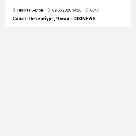
Никита Белов
09.05.2026 14:26
6047
Санкт-Петербург, 9 мая - DIXINEWS.
Военный парад, посвящённый 81-й годовщине
Победы советского народа в Великой
Отечественной войне, состоялся сегодня на
Дворцовой площади в Санкт-Петербурге.
В торжественном мероприятии приняли участие
пешие колонны подразделений Санкт-
Петербургского гарнизона, курсанты различных
высших военных учебных заведений, а также
представители силовых структур — всего
свыше тысячи военнослужащих и сотрудников
силовых ведомств.
Корреспонденты сообщили, что перед началом
парадных мероприятий по центральной
площади города прошла колонна
военнослужащих объединения «Север»,
сформированного на базе Ленинградского