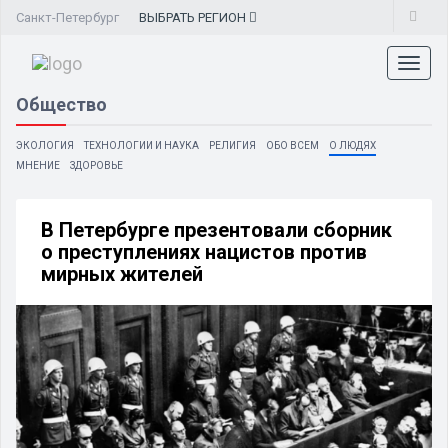
Санкт-Петербург
ВЫБРАТЬ
РЕГИОН
Toggl
naviga
Общество
ЭКОЛОГИЯ
ТЕХНОЛОГИИ И НАУКА
РЕЛИГИЯ
ОБО ВСЕМ
О ЛЮДЯХ
МНЕНИЕ
ЗДОРОВЬЕ
В Петербурге презентовали сборник
о преступлениях нацистов против
мирных жителей