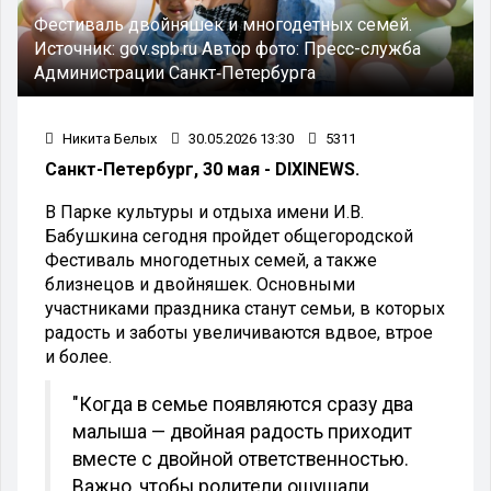
Фестиваль двойняшек и многодетных семей.
Источник:
gov.spb.ru
Автор фото:
Пресс-служба
Администрации Санкт‑Петербурга
Никита Белых
30.05.2026 13:30
5311
Санкт-Петербург, 30 мая - DIXINEWS.
В Парке культуры и отдыха имени И.В.
Бабушкина сегодня пройдет общегородской
Фестиваль многодетных семей, а также
близнецов и двойняшек. Основными
участниками праздника станут семьи, в которых
радость и заботы увеличиваются вдвое, втрое
и более.
"Когда в семье появляются сразу два
малыша — двойная радость приходит
вместе с двойной ответственностью.
Важно, чтобы родители ощущали