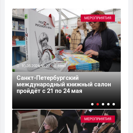
ИЯ
МЕРОПРИЯТИЯ
10.05.2026 15:27
6883
10
Санкт-Петербургский
й
международный книжный салон
В 
ча
пройдёт с 21 по 24 мая
пр
МЕРОПРИЯТИЯ