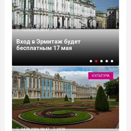
15.05.2026 08:47
8171
04
Вход в Эрмитаж будет
Ал
бесплатным 17 мая
пр
КУЛЬТУРА
04.06.2026 08:47
2978