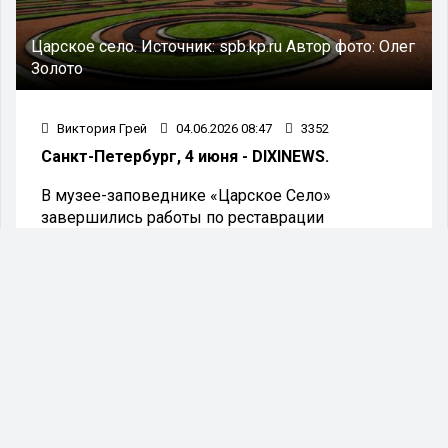
Царское село.
Источник:
spb.kp.ru
Автор фото:
Олег
Золото
Виктория Грей
04.06.2026 08:47
3352
Санкт-Петербург, 4 июня - DIXINEWS.
В музее-заповеднике «Царское Село»
завершились работы по реставрации
Китайского зала, расположенного в Зубовском
флигеле.
Великолепный интерьер личных апартаментов
императрицы Екатерины II, уничтоженный в
годы войны, был вновь воссоздан при участии
мастеров из Петербурга и Китая. Об успешном
завершении реставрационных работ
проинформировала пресс-служба Смольного.
С 4 июня вновь станут доступны экскурсии по