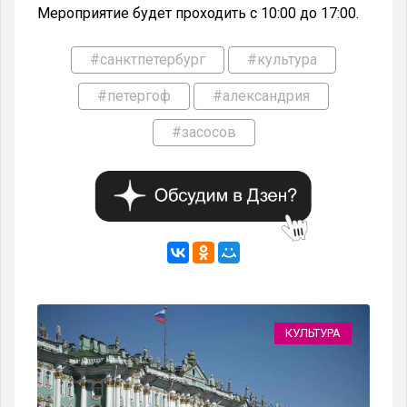
Мероприятие будет проходить с 10:00 до 17:00.
#санктпетербург
#культура
#петергоф
#александрия
#засосов
РА
КУЛЬТУРА