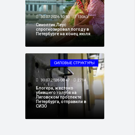
30.07.2026 10:50
13063
Синоптик Леус
спрогнозировал погоду в
Петербурге на конец июля
СИЛОВЫЕ СТРУКТУРЫ
30.07.2026 08:47
2714
Блогера, жестоко
убившего голубя на
Лиговском проспекте
Петербурга, отправили в
СИЗО