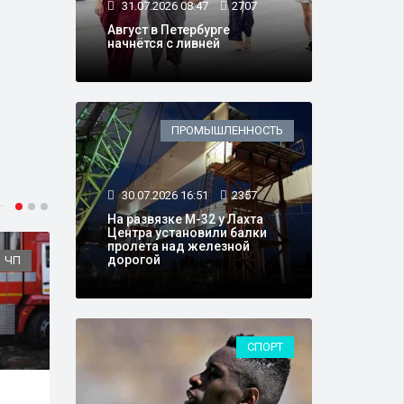
31.07.2026 08:47
2707
Август в Петербурге
начнётся с ливней
ПРОМЫШЛЕННОСТЬ
30.07.2026 16:51
2357
На развязке М-32 у Лахта
Центра установили балки
пролета над железной
дорогой
ЧП
ТРАНСПОРТ
СПОРТ
14.07.2026 08:48
46687
24.0