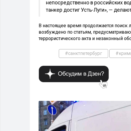
непосредственно в российских вод
танкер достиг Усть-Луги», — делаю
В настоящее время продолжается поиск л
возбуждено по статьям, предусматрива
террористического акта и незаконный об
#санктпетербург
#крим
КРИМИНАЛ