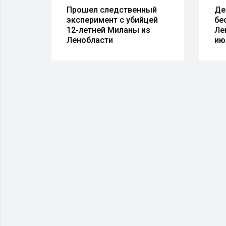
Прошел следственный
Де
ают
эксперимент с убийцей
бе
 QR-
12-летней Миланы из
Ле
Ленобласти
ию