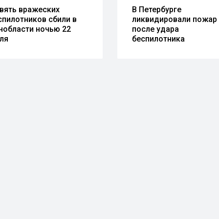
вять вражеских
В Петербурге
спилотников сбили в
ликвидировали пожар
нобласти ночью 22
после удара
ля
беспилотника