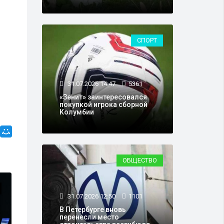
СПОРТ
31.07.2026 14:47
5361
«Зенит» заинтересовался
покупкой игрока сборной
Колумбии
ОБЩЕСТВО
КРИМИНАЛ
31.07.2026 12:50
1101
В Петербурге вновь
перенесли место