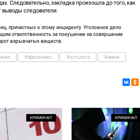
ах. Следовательно, закладка произошла до того, как
т выводы следователи.
иц, причастных к этому инциденту. Уголовное дело
ющим ответственность за покушение на совершение
орот взрывчатых веществ.
инал
#аррхениус
#устьлуга
#мина
КРИМИНАЛ
КРИМИНАЛ