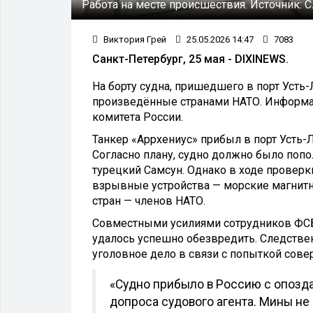
Работа на месте происшествия.
Источник:
С
Виктория Грей
25.05.2026 14:47
7083
Санкт-Петербург, 25 мая - DIXINEWS.
На борту судна, пришедшего в порт Усть-
произведённые странами НАТО. Информа
комитета России.
Танкер «Аррхениус» прибыл в порт Усть-Л
Согласно плану, судно должно было попол
турецкий Самсун. Однако в ходе провер
взрывные устройства — морские магнитн
стран — членов НАТО.
Совместными усилиями сотрудников ФСБ
удалось успешно обезвредить. Следств
уголовное дело в связи с попыткой сове
«Судно прибыло в Россию с опозда
допроса судового агента. Мины н