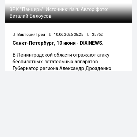
ЗРК "Панцирь".
Источник:
ria.ru
Автор фото:
Виталий Белоусов
Виктория Грей
10.06.2025 06:25
35762
Санкт-Петербург, 10 июня - DIXINEWS.
В Ленинградской области отражают атаку
беспилотных летательных аппаратов.
Губернатор региона Александр Дрозденко
объявил режим воздушной тревоги.
"В Ленинградской области объявили
режим угрозы с воздуха, идет
отражение атаки беспилотных
летательных аппаратов (БПЛА). В
некоторых районах ввели ограничения
на мобильную связь и доступ к
интернету"
, — написал чиновник в